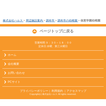
株式会社ハルス
>
周辺施設案内
>
調布市
>
調布市の幼稚園
>
保恵学園幼稚園
ページトップに戻る
営業時間:９：３０～１８：００
定休日:水曜、第三火曜日
ホーム
会社概要
お問い合わせ
PCサイト
プライバシーポリシー
利用規約
｜アクセスマップ
｜
Copyright(c) 株式会社ハルス All rights reserved.