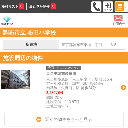
0
0
検討リスト
最近見た物件
お問合せ
調布市立 布田小学校
所在地
東京都調布市染地１丁目１－８５
施設周辺の物件
売買｜中古マンション
コスモ調布多摩川
京王相模原線「京王多摩川」駅 徒歩5分
京王相模原線「調布」駅 徒歩18分
南武線「矢野口」駅 徒歩24分
2,280万円
間取:
2DK
建物面積:
- / 13.97坪
土地面積:
- / -
近くの物件をもっと見る