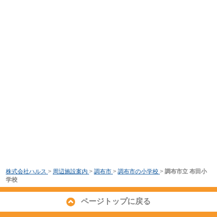
株式会社ハルス
>
周辺施設案内
>
調布市
>
調布市の小学校
>
調布市立 布田小
学校
ページトップに戻る