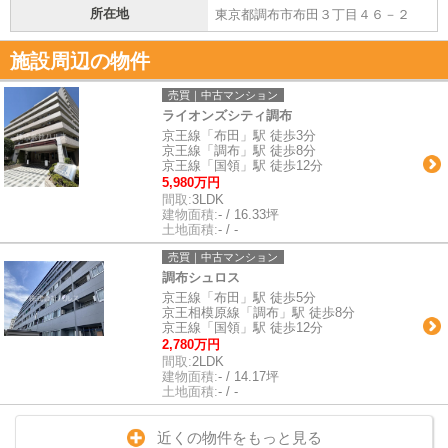
所在地
東京都調布市布田３丁目４６－２
施設周辺の物件
売買｜中古マンション
ライオンズシティ調布
京王線「布田」駅 徒歩3分
京王線「調布」駅 徒歩8分
京王線「国領」駅 徒歩12分
5,980万円
間取:
3LDK
建物面積:
- / 16.33坪
土地面積:
- / -
売買｜中古マンション
調布シュロス
京王線「布田」駅 徒歩5分
京王相模原線「調布」駅 徒歩8分
京王線「国領」駅 徒歩12分
2,780万円
間取:
2LDK
建物面積:
- / 14.17坪
土地面積:
- / -
近くの物件をもっと見る