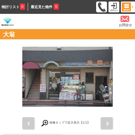
0
0
検討リスト
最近見た物件
お問合せ
大翁
前
次
画像タップで拡大表示【
1
/1】