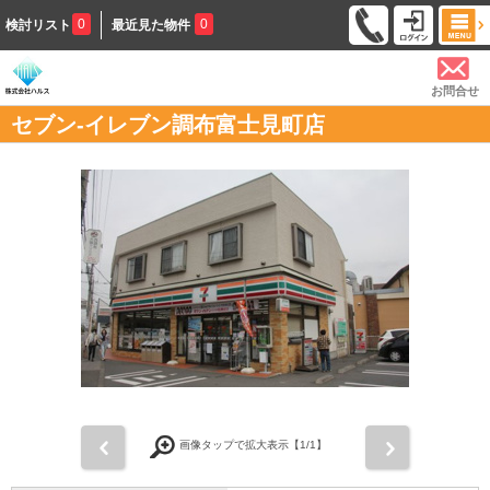
0
0
検討リスト
最近見た物件
お問合せ
セブン-イレブン調布富士見町店
前
次
画像タップで拡大表示【
1
/1】