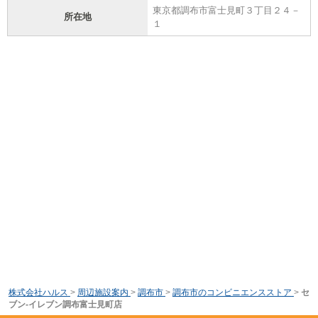
東京都調布市富士見町３丁目２４－
所在地
１
株式会社ハルス
>
周辺施設案内
>
調布市
>
調布市のコンビニエンスストア
>
セ
ブン-イレブン調布富士見町店