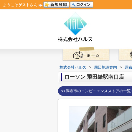
ようこそ
ゲスト
さん
株式会社ハルス
>
周辺施設案内
>
調
ローソン 飛田給駅南口店
<<調布市のコンビニエンスストアの一覧