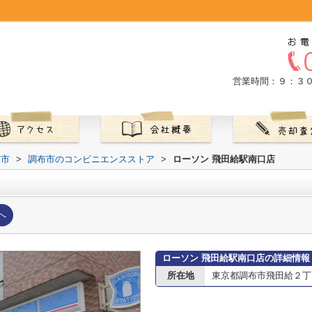
営業時間：９：３
布市
>
調布市のコンビニエンスストア
>
ローソン 飛田給駅南口店
へ
ローソン 飛田給駅南口店の詳細情報
所在地
東京都調布市飛田給２丁