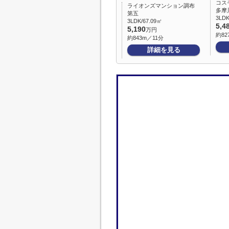
コス
ライオンズマンション調布
多摩
第五
3LDK
3LDK/67.09㎡
5,4
5,190
万円
約82
約843m／11分
詳細を見る