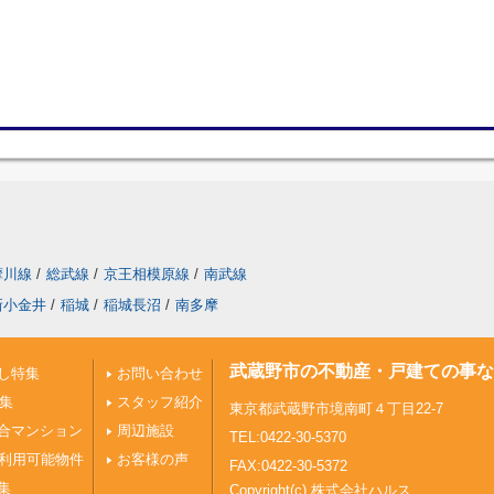
摩川線
/
総武線
/
京王相模原線
/
南武線
新小金井
/
稲城
/
稲城長沼
/
南多摩
武蔵野市の不動産・戸建ての事な
し特集
お問い合わせ
特集
スタッフ紹介
東京都武蔵野市境南町４丁目22-7
合マンション
周辺施設
TEL:0422-30-5370
ご利用可能物件
お客様の声
FAX:0422-30-5372
集
Copyright(c) 株式会社ハルス