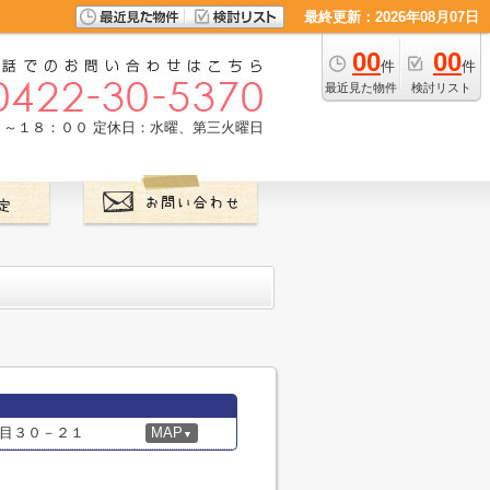
最終更新：2026年08月07日
00
00
件
件
最近見た物件
検討リスト
０～１８：００
定休日：水曜、第三火曜日
目３０－２１
MAP
▼