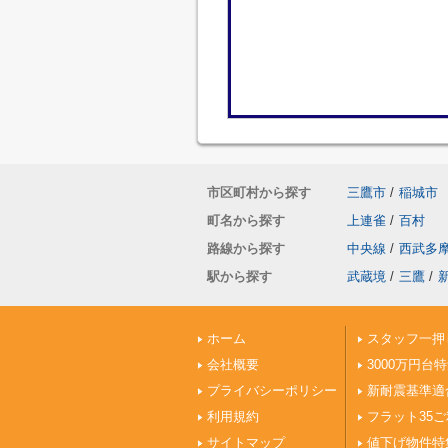
市区町村から探す
三鷹市
/
稲城市
町名から探す
上連雀
/
百村
路線から探す
中央線
/
西武多
駅から探す
武蔵境
/
三鷹
/
ホーム
スタッフ一押
会社概要
3000万円台
プライバシーポリシー
新耐震基準適
利用規約
フラット35
サイトマップ
値下げ物件特