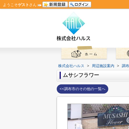
ようこそ
ゲスト
さん
株式会社ハルス
>
周辺施設案内
>
調
ムサシフラワー
<<調布市のその他の一覧へ