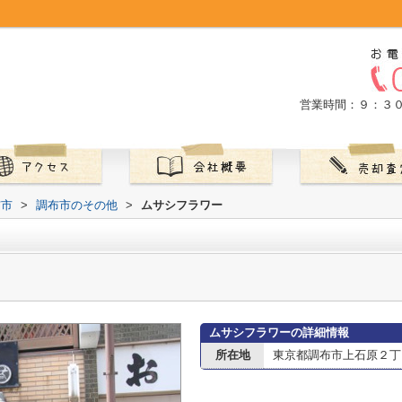
営業時間：９：３
布市
>
調布市のその他
>
ムサシフラワー
ムサシフラワーの詳細情報
所在地
東京都調布市上石原２丁