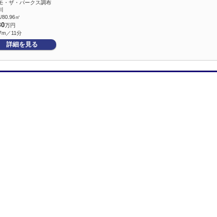
モ・ザ・パークス調布
川
/80.96㎡
80
万円
7m／11分
詳細を見る