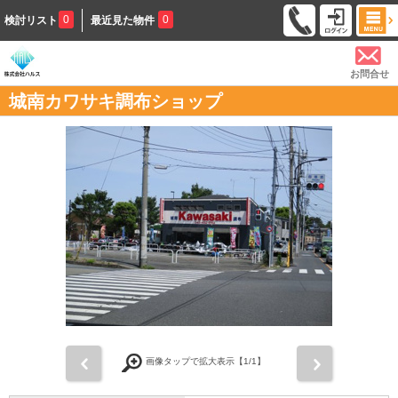
0
0
検討リスト
最近見た物件
お問合せ
城南カワサキ調布ショップ
前
次
画像タップで拡大表示【
1
/1】