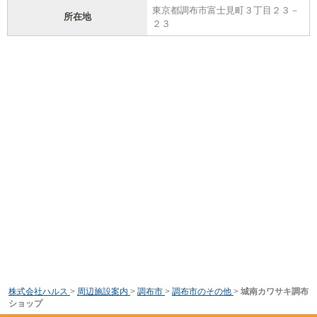
東京都調布市富士見町３丁目２３－
所在地
２３
株式会社ハルス
>
周辺施設案内
>
調布市
>
調布市のその他
>
城南カワサキ調布
ショップ