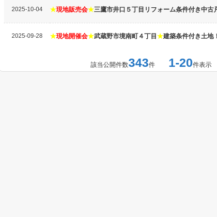
2025-10-04
★
現地販売会
★
三鷹市井口５丁目リフォーム条件付き中古
2025-09-28
★
現地開催会
★
武蔵野市境南町４丁目
★
建築条件付き土地
343
1-20
該当公開件数
件
件表示