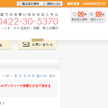
最終更新：2026年08月07日
00
00
件
件
最近見た物件
検討リスト
０～１８：００
定休日：水曜、第三火曜日
<<前へ
1
2
3
4
5
次へ>>
最初
ゴールデンウィーク休暇とさせて頂きま
！！