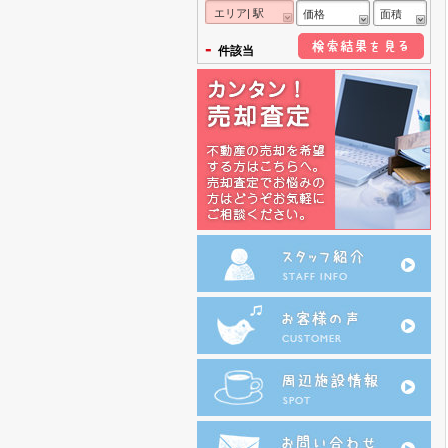
エリア| 駅
価格
面積
-
件該当