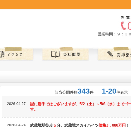
営業時間：９：３
343
1-20
該当公開件数
件
件表示
2026-04-27
誠に勝手ではございますが、5/2（土）～5/6（水）まで
す。
2026-04-24
武蔵境駅徒歩
５
分、武蔵境スカイハイツ
価格3，080万円
！