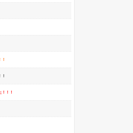
！！
！！
た！！！