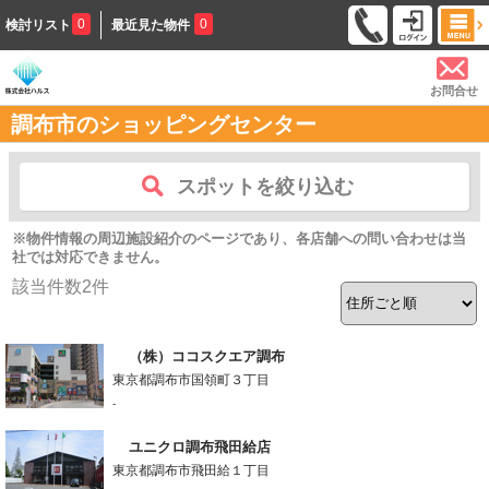
0
0
検討リスト
最近見た物件
お問合せ
調布市のショッピングセンター
スポットを絞り込む
※物件情報の周辺施設紹介のページであり、各店舗への問い合わせは当
社では対応できません。
該当件数
2
件
（株）ココスクエア調布
東京都調布市国領町３丁目
-
ユニクロ調布飛田給店
東京都調布市飛田給１丁目