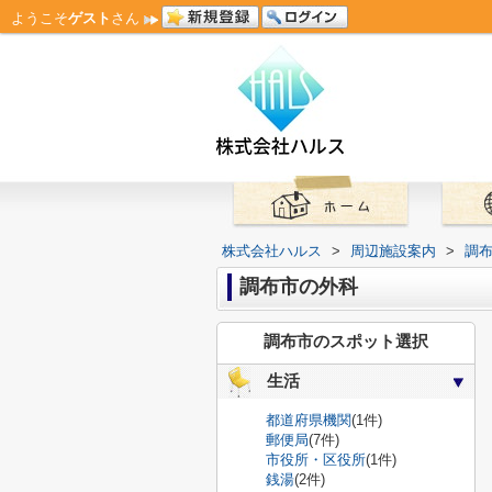
ようこそ
ゲスト
さん
株式会社ハルス
>
周辺施設案内
>
調
調布市の外科
調布市のスポット選択
生活
都道府県機関
(1件)
郵便局
(7件)
市役所・区役所
(1件)
銭湯
(2件)