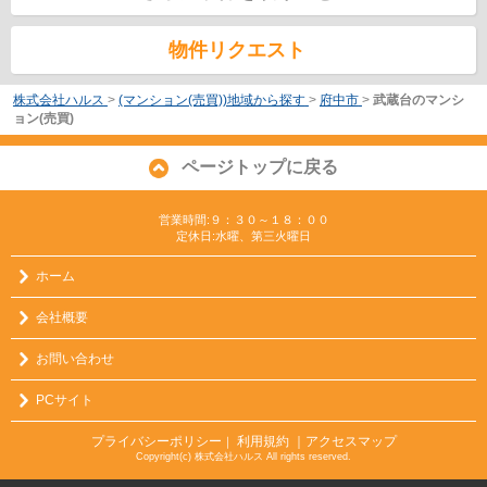
物件リクエスト
株式会社ハルス
>
(マンション(売買))地域から探す
>
府中市
>
武蔵台のマンシ
ョン(売買)
ページトップに戻る
営業時間:９：３０～１８：００
定休日:水曜、第三火曜日
ホーム
会社概要
お問い合わせ
PCサイト
プライバシーポリシー
利用規約
｜アクセスマップ
｜
Copyright(c) 株式会社ハルス All rights reserved.