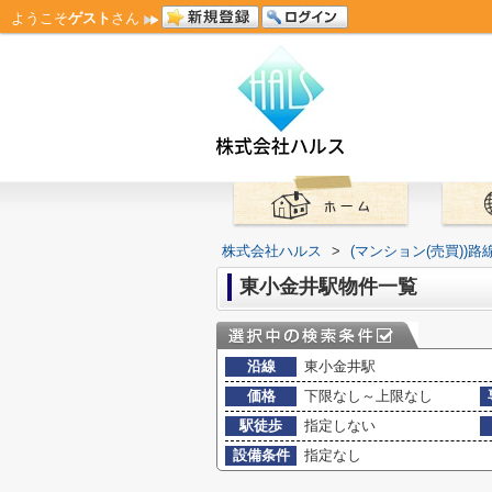
ようこそ
ゲスト
さん
株式会社ハルス
>
(マンション(売買))
東小金井駅物件一覧
沿線
東小金井駅
価格
下限なし～上限なし
駅徒歩
指定しない
設備条件
指定なし