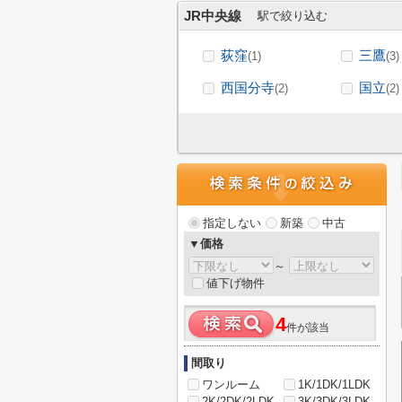
JR中央線
駅で絞り込む
荻窪
三鷹
(1)
(3)
西国分寺
国立
(2)
(2)
指定しない
新築
中古
▼価格
～
値下げ物件
4
件が該当
間取り
ワンルーム
1K/1DK/1LDK
2K/2DK/2LDK
3K/3DK/3LDK