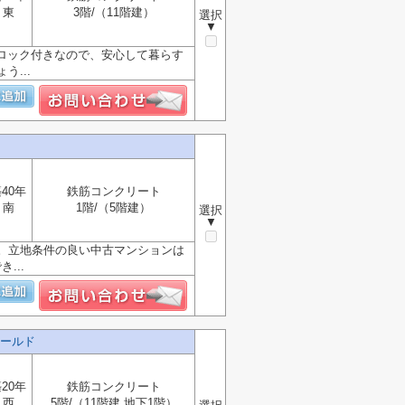
東
3階/（11階建）
選択
▼
ロック付きなので、安心して暮らす
...
40年
鉄筋コンクリート
南
1階/（5階建）
選択
▼
。立地条件の良い中古マンションは
...
ールド
20年
鉄筋コンクリート
西
5階/（11階建 地下1階）