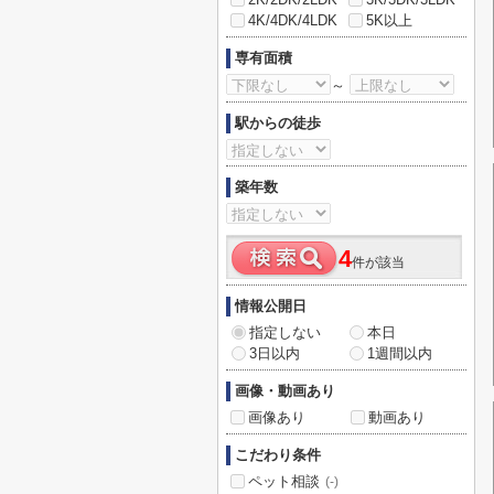
4K/4DK/4LDK
5K以上
専有面積
～
駅からの徒歩
築年数
4
件が該当
情報公開日
指定しない
本日
3日以内
1週間以内
画像・動画あり
画像あり
動画あり
こだわり条件
ペット相談
(-)