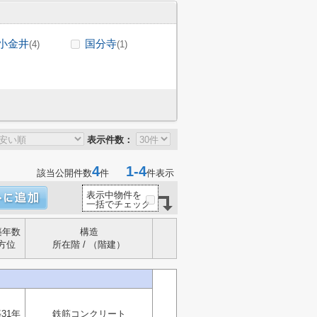
小金井
国分寺
(4)
(1)
表示件数：
4
1-4
該当公開件数
件
件表示
表示中物件を
一括でチェック
築年数
構造
方位
所在階 / （階建）
31年
鉄筋コンクリート