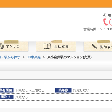
営業時間：９：３
路線・駅から探す
>
JR中央線
>
東小金井駅のマンション(売買)
専有面積
下限なし～上限なし
築年数
指定しない
間取り
指定なし