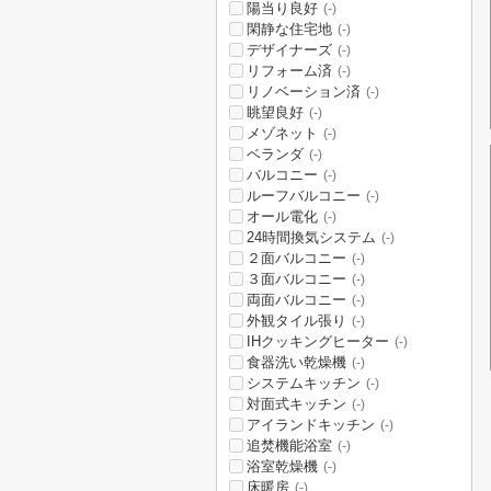
陽当り良好
(-)
閑静な住宅地
(-)
デザイナーズ
(-)
リフォーム済
(-)
リノベーション済
(-)
眺望良好
(-)
メゾネット
(-)
ベランダ
(-)
バルコニー
(-)
ルーフバルコニー
(-)
オール電化
(-)
24時間換気システム
(-)
２面バルコニー
(-)
３面バルコニー
(-)
両面バルコニー
(-)
外観タイル張り
(-)
IHクッキングヒーター
(-)
食器洗い乾燥機
(-)
システムキッチン
(-)
対面式キッチン
(-)
アイランドキッチン
(-)
追焚機能浴室
(-)
浴室乾燥機
(-)
床暖房
(-)