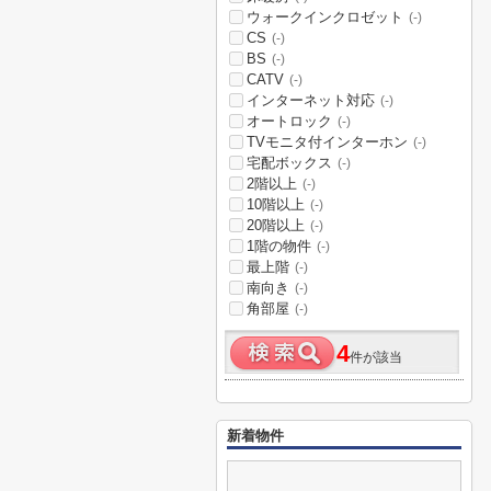
ウォークインクロゼット
(-)
CS
(-)
BS
(-)
CATV
(-)
インターネット対応
(-)
オートロック
(-)
TVモニタ付インターホン
(-)
宅配ボックス
(-)
2階以上
(-)
10階以上
(-)
20階以上
(-)
1階の物件
(-)
最上階
(-)
南向き
(-)
角部屋
(-)
4
件が該当
新着物件