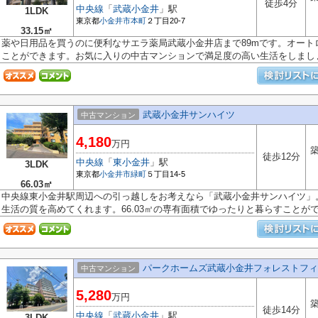
徒歩4分
中央線
「
武蔵小金井
」駅
1LDK
東京都
小金井市
本町
２丁目20-7
33.15㎡
薬や日用品を買うのに便利なサエラ薬局武蔵小金井店まで89mです。オート
ことができます。お気に入りの中古マンションで満足度の高い生活をしましょう
武蔵小金井サンハイツ
中古マンション
4,180
万円
築
徒歩12分
中央線
「
東小金井
」駅
3LDK
東京都
小金井市
緑町
５丁目14-5
66.03㎡
中央線東小金井駅周辺への引っ越しをお考えなら「武蔵小金井サンハイツ」
生活の質を高めてくれます。66.03㎡の専有面積でゆったりと暮らすことができ
パークホームズ武蔵小金井フォレストフィ
中古マンション
5,280
万円
築
徒歩14分
中央線
「
武蔵小金井
」駅
3LDK