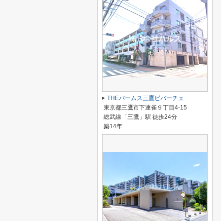
THEパームス三鷹ビバーチェ
東京都三鷹市下連雀９丁目4-15
総武線「三鷹」駅 徒歩24分
築14年