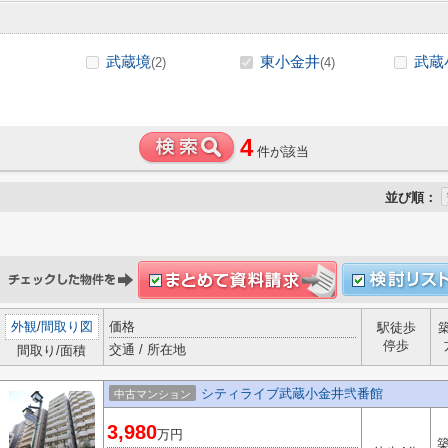
武蔵境
東小金井
武蔵
(2)
(4)
4
件が該当
並び順：
外観
/
間取り図
価格
駅徒歩
停歩
交通 / 所在地
間取り/面積
シティライブ武蔵小金井弐番館
中古マンション
3,980
万円
築