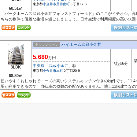
東京都
小金井市
貫井南町
３丁目17-3
60.51㎡
「パークホームズ武蔵小金井フォレストフィールド」のここがイチオシ。高
ちらの物件で優雅な生活を過ごしましょう。日常生活で利用頻度の高い水回り.
ハイホーム武蔵小金井
中古マンション
5,680
万円
築
徒歩6分
中央線
「
武蔵小金井
」駅
3LDK
東京都
小金井市
本町
２丁目20-9
68.80㎡
使いやすくおしゃれでニーズの高いシステムキッチン付きの物件です。11.
場が利用できるので、自転車の盗難の心配がありません。地上13階建てなので.