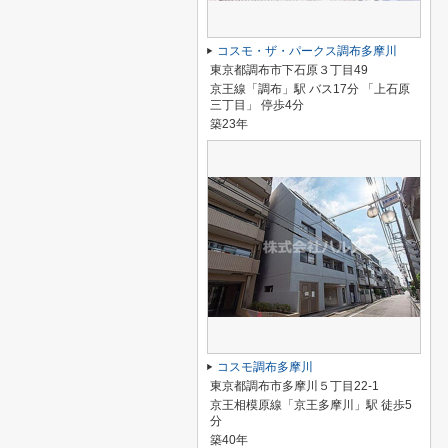
コスモ・ザ・パークス調布多摩川
東京都調布市下石原３丁目49
京王線「調布」駅 バス17分 「上石原
三丁目」 停歩4分
築23年
コスモ調布多摩川
東京都調布市多摩川５丁目22-1
京王相模原線「京王多摩川」駅 徒歩5
分
築40年