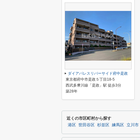
ダイアパレスリバーサイド府中是政
東京都府中市是政５丁目18-5
西武多摩川線「是政」駅 徒歩3分
築28年
近くの市区町村から探す
港区
世田谷区
杉並区
練馬区
立川市