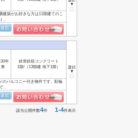
選択
▼
層建築がお好きな方は11階建てのこ
..
30年
鉄骨鉄筋コンクリート
東
1階/（13階建 地下1階）
選択
▼
4㎡のバルコニー付き物件です。駐輪
..
4
1-4
該当公開件数
件
件表示