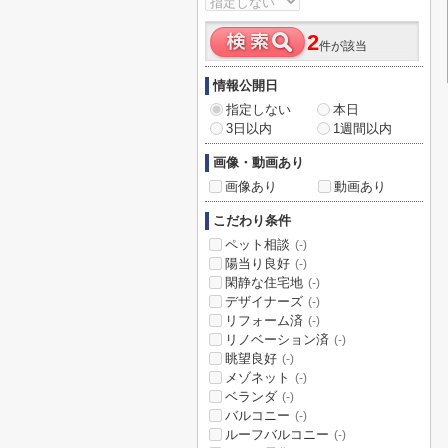
2
件が該当
情報公開日
指定しない
本日
3日以内
1週間以内
画像・動画あり
画像あり
動画あり
こだわり条件
ペット相談
(-)
陽当り良好
(-)
閑静な住宅地
(-)
デザイナーズ
(-)
リフォーム済
(-)
リノベーション済
(-)
眺望良好
(-)
メゾネット
(-)
ベランダ
(-)
バルコニー
(-)
ルーフバルコニー
(-)