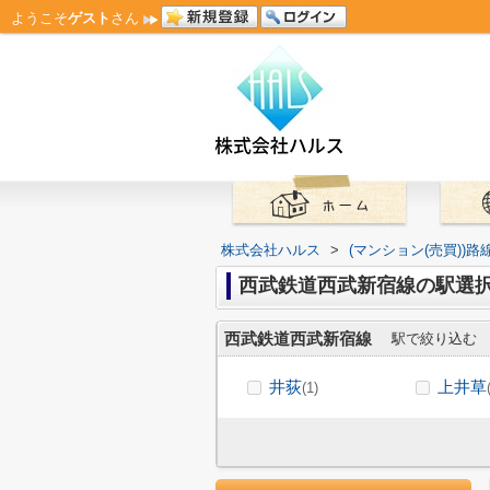
ようこそ
ゲスト
さん
株式会社ハルス
>
(マンション(売買))
西武鉄道西武新宿線の駅選
西武鉄道西武新宿線
駅で絞り込む
井荻
上井草
(1)