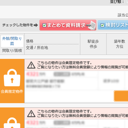
並び順：
該当
外観
/
間取り
価格
駅徒歩
築年数
図
停歩
方位
交通 / 所在地
間取り/面積