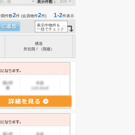
表示件数：
2
2
1-2
公開件数
件 (会員物件
件)
件表示
表示中物件を
一括でチェック
構造
所在階 / （階建）