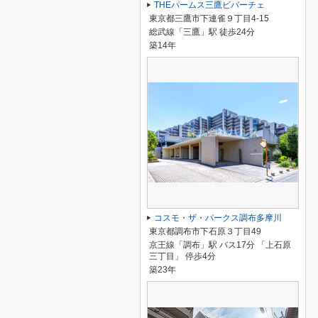
THEパームス三鷹ビバーチェ
東京都三鷹市下連雀９丁目4-15
総武線「三鷹」駅 徒歩24分
築14年
コスモ・ザ・パークス調布多摩川
東京都調布市下石原３丁目49
京王線「調布」駅 バス17分 「上石原
三丁目」 停歩4分
築23年