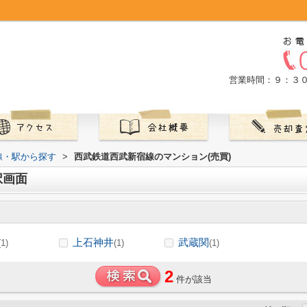
営業時間：９：３
路線・駅から探す
>
西武鉄道西武新宿線のマンション(売買)
択画面
上石神井
武蔵関
(1)
(1)
(1)
2
件が該当