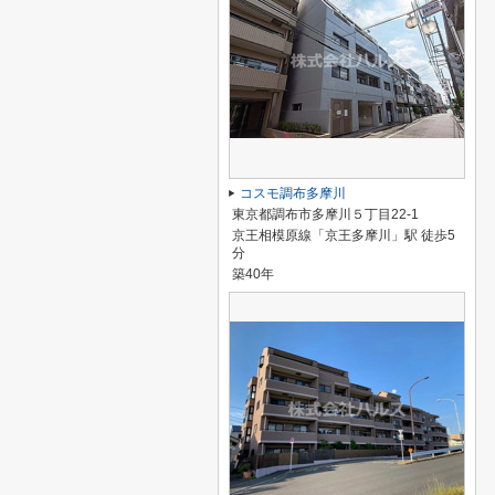
コスモ調布多摩川
東京都調布市多摩川５丁目22-1
京王相模原線「京王多摩川」駅 徒歩5
分
築40年