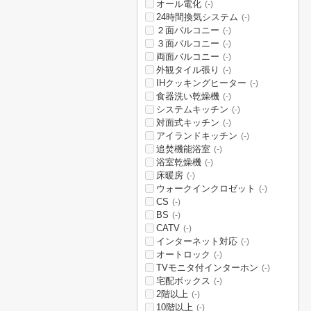
オール電化
(-)
24時間換気システム
(-)
２面バルコニー
(-)
３面バルコニー
(-)
両面バルコニー
(-)
外観タイル張り
(-)
IHクッキングヒーター
(-)
食器洗い乾燥機
(-)
システムキッチン
(-)
対面式キッチン
(-)
アイランドキッチン
(-)
追焚機能浴室
(-)
浴室乾燥機
(-)
床暖房
(-)
ウォークインクロゼット
(-)
CS
(-)
BS
(-)
CATV
(-)
インターネット対応
(-)
オートロック
(-)
TVモニタ付インターホン
(-)
宅配ボックス
(-)
2階以上
(-)
10階以上
(-)