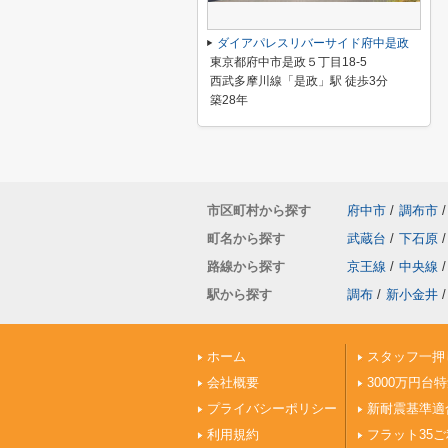
ダイアパレスリバーサイド府中是政
東京都府中市是政５丁目18-5
西武多摩川線「是政」駅 徒歩3分
築28年
市区町村から探す
府中市
/
調布市
/
町名から探す
武蔵台
/
下石原
/
路線から探す
京王線
/
中央線
/
駅から探す
調布
/
新小金井
/
ホーム
スタッフ一押
会社概要
3000万円台
プライバシーポリシー
新耐震基準適
利用規約
フラット35