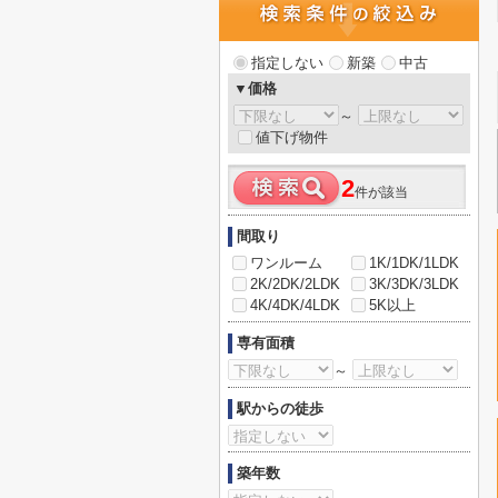
指定しない
新築
中古
▼価格
～
値下げ物件
2
件が該当
間取り
ワンルーム
1K/1DK/1LDK
2K/2DK/2LDK
3K/3DK/3LDK
4K/4DK/4LDK
5K以上
専有面積
～
駅からの徒歩
築年数