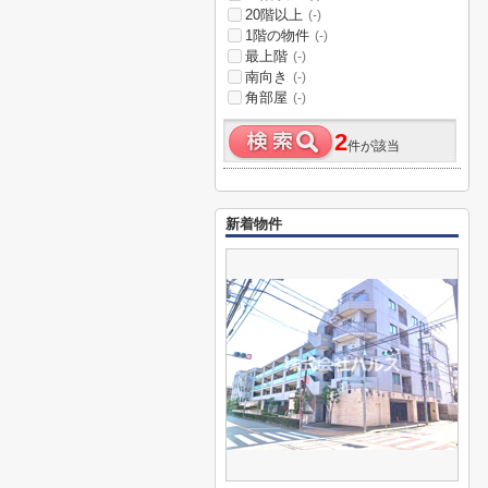
20階以上
(-)
1階の物件
(-)
最上階
(-)
南向き
(-)
角部屋
(-)
2
件が該当
新着物件