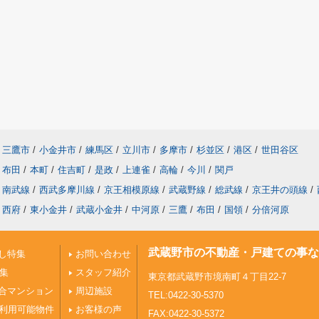
三鷹市
/
小金井市
/
練馬区
/
立川市
/
多摩市
/
杉並区
/
港区
/
世田谷区
布田
/
本町
/
住吉町
/
是政
/
上連雀
/
高輪
/
今川
/
関戸
南武線
/
西武多摩川線
/
京王相模原線
/
武蔵野線
/
総武線
/
京王井の頭線
/
西府
/
東小金井
/
武蔵小金井
/
中河原
/
三鷹
/
布田
/
国領
/
分倍河原
武蔵野市の不動産・戸建ての事な
し特集
お問い合わせ
特集
スタッフ紹介
東京都武蔵野市境南町４丁目22-7
合マンション
周辺施設
TEL:0422-30-5370
ご利用可能物件
お客様の声
FAX:0422-30-5372