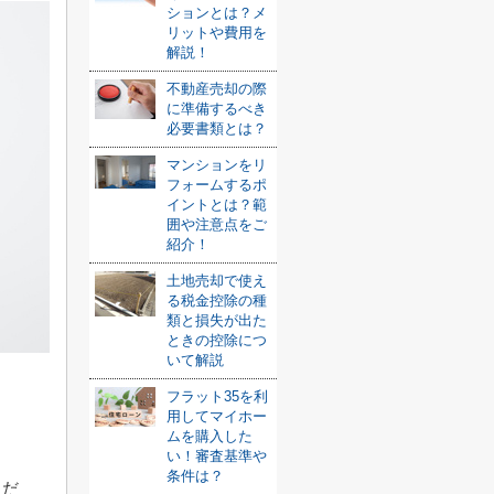
ションとは？メ
リットや費用を
解説！
不動産売却の際
に準備するべき
必要書類とは？
マンションをリ
フォームするポ
イントとは？範
囲や注意点をご
紹介！
土地売却で使え
る税金控除の種
類と損失が出た
ときの控除につ
いて解説
フラット35を利
し
用してマイホー
ムを購入した
い！審査基準や
条件は？
ただ