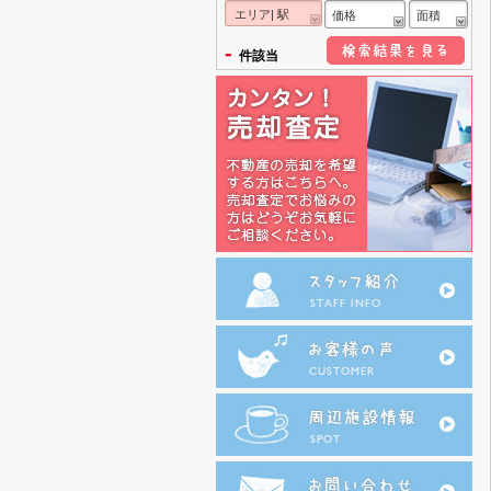
エリア| 駅
価格
面積
-
件該当