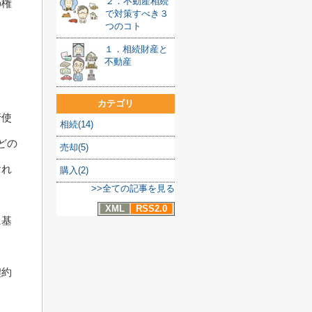
２．不動産相続
の権
で対策すべき３
つのコト
１．相続財産と
不動産
カテゴリ
行使
相続(14)
どの
売却(5)
けれ
購入(2)
>>全ての記事を見る
XML
RSS2.0
に基
契約