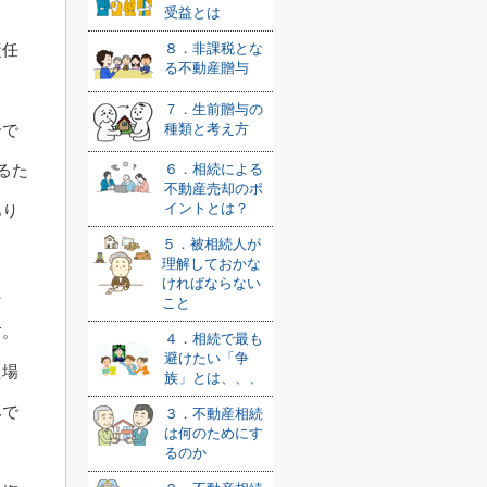
受益とは
責任
８．非課税とな
る不動産贈与
７．生前贈与の
合で
種類と考え方
るた
６．相続による
不動産売却のポ
イントとは？
あり
５．被相続人が
理解しておかな
ければならない
た
こと
す。
４．相続で最も
避けたい「争
た場
族」とは、、、
みで
３．不動産相続
は何のためにす
るのか