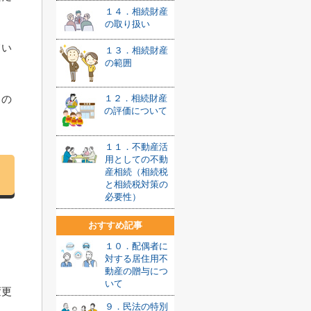
１４．相続財産
の取り扱い
てい
１３．相続財産
の範囲
との
１２．相続財産
の評価について
１１．不動産活
用としての不動
産相続（相続税
と相続税対策の
必要性）
おすすめ記事
１０．配偶者に
対する居住用不
動産の贈与につ
いて
変更
９．民法の特別