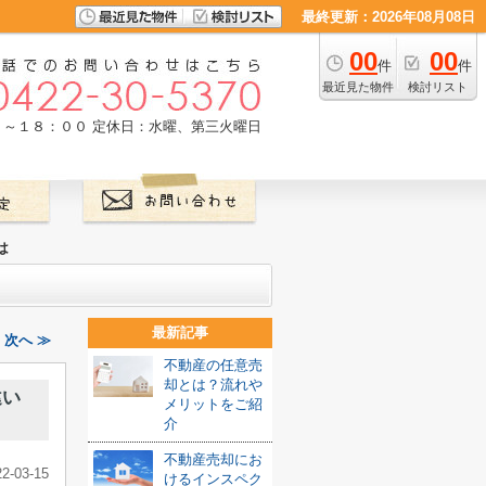
最終更新：2026年08月08日
00
00
件
件
最近見た物件
検討リスト
０～１８：００
定休日：水曜、第三火曜日
は
最新記事
次へ ≫
不動産の任意売
却とは？流れや
違い
メリットをご紹
介
不動産売却にお
22-03-15
けるインスペク