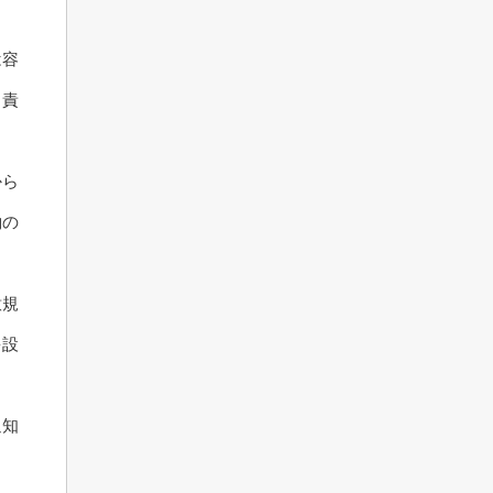
は容
る責
から
約の
意規
を設
通知